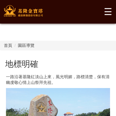
☰
首頁
園區導覽
地標明確
一路沿著基隆紅淡山上來，風光明媚，路標清楚，保有清
幽虔敬心情上山祭拜先祖。